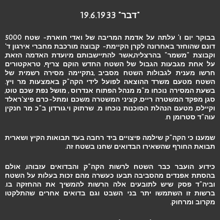
"דבר" 19.6.1933
בבוקר יום ו' עלתה על אדמת המריבה של ואדי חוארת- שטח 5000
דונם שהוחזר באחרונה לקרן הקיימת- קבוצה מורכבת מחברי אירגון ד'
וקבוצת "משמר" בהרצליה,אשר להתיישבותם מיועדת האדמה הזאת,
על אחת מגבעות הגבול של השטח החדש הוקם צריף, טראקטורים
חרשו מענית לגבולות השטח מסביב ,נתקיימה מסירה רשמית של
השטח מטעם משרד ההוצאה לפועל לידי הקה"ק באמצעות מר ויץ.
בשעת המסירה נוכחו מ"מ מנהל הפתוח אנדרוס , מושל נפת שכם טוט,
סגן מפקד המשטרה רייס, קציני המשטרה משכם ומתל-כרם פיצ'ראלד
וקיילס, מטעם הנהלת הסוכנות נוכחו מ. שרתוק וי.גורדון ב"כ מר חנקין
עוה"ד סטרומן ח.
שמענו כי הקה"ק שילמה פיצויים ביד רחבה בעד תבואות הקיץ ושארית
תבואת החורף שהשאירו הבדואים שחנו בשטח זה.
כידוע הועבר כבר השטח לרשות הקה"ק והבדואים עזבוהו, אולם
בהסתת אפנדים מהסביבה תבעו כעשרה מהם זכות בעלות על השטח
וביה"ד פסק שיש לתובעים אלה הרשות להמשיך את ההחזקה בו.
ברשות זו השתמשו יתר בני השבט וגם בדואים אחרים שהתלקטו
מקרוב ומרחוק.