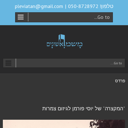
טלפון! 050-8728972
|
pleviatan@gmail.com
Go to...
Go to...
פרדס
"המקצרה" של יוסי פורמן לגיזום צמרות