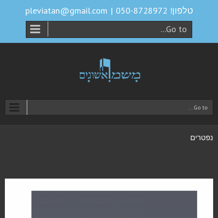
טלפון! 050-8728972
|
pleviatan@gmail.com
Go to...
Go to...
נפטרים