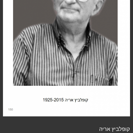
קופלביץ אריה